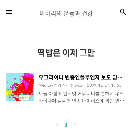
마
검
메뉴
마바리의 운동과 건강
바
리
의
운
떡밥은 이제 그만
동
과
우크라이나 변종인플루엔자 보도 믿어도 
건
Medical/건강 상식 & 뉴스
2009. 11. 17. 19:55
강
오늘 아침에 인터넷 커뮤니티를 통해서 우크
라이나에 심각한 변종 바이러스에 의한 인플
루엔자가 확산되고 있다는 뉴스를 접했습니
다. 뉴스에는 WHO와 CDC이야기가 있어서,
WHO와 CDC 웹사이트를 방문해봤는데, 별
이
다
1
이야기가 없어서 그냥 시간 지나면 사라지겠