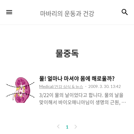
마
검
메뉴
마바리의 운동과 건강
바
리
의
운
물중독
동
과
물! 얼마나 마셔야 몸에 해로울까?
건
Medical/건강 상식 & 뉴스
2009. 3. 30. 13:42
강
3/22이 물의 날이었다고 합니다. 물의 날을
맞이해서 바이오매니아님이 생명의 근원, 물
이라는 포스팅을 해주셨습니다. 포스팅 중간
에서 과다한 수분 섭취에 대해서 주의가 필요
하다는 이야기를 하셨고, 그 전에도 물도 많
이
다
1
이 먹으면 죽습니다.라는 포스팅도 해주신 적