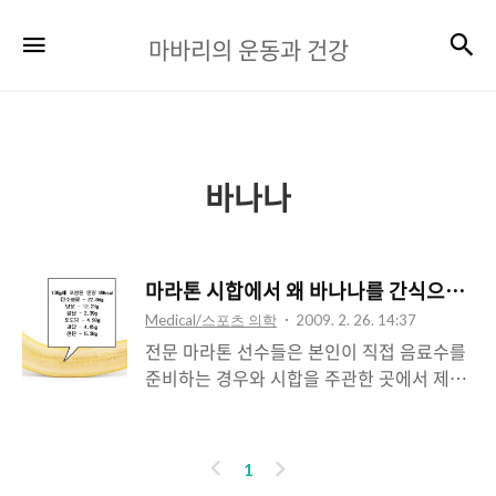
마
검
메뉴
마바리의 운동과 건강
바
리
의
운
바나나
동
과
마라톤 시합에서 왜 바나나를 간식으로 제
건
Medical/스포츠 의학
2009. 2. 26. 14:37
강
전문 마라톤 선수들은 본인이 직접 음료수를
준비하는 경우와 시합을 주관한 곳에서 제공
하는 음료수를 마시면서 달립니다. 아마추어
마라토너들도 42.195km라는 장거리를 달리
기 위해서 수분 섭취와 에너지 공급이 필요합
이
다
1
니다. 그래서, 마라톤 시합을 주관한 단체에