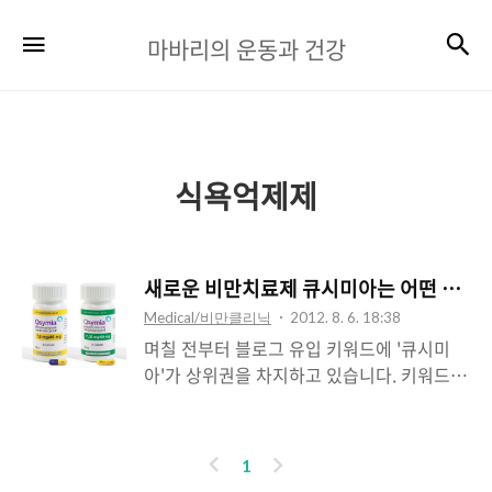
마
검
메뉴
마바리의 운동과 건강
바
리
의
운
식욕억제제
동
과
새로운 비만치료제 큐시미아는 어떤 약일까
건
Medical/비만클리닉
2012. 8. 6. 18:38
강
며칠 전부터 블로그 유입 키워드에 '큐시미
아'가 상위권을 차지하고 있습니다. 키워드
중에는 '큐시미아 부작용'도 있는데, 요즘 큐
시미아에 관한 정보를 원하는 분들이 늘어나
고 있는 것 같아서, 미루고 있던 포스팅을 합
이
다
1
니다. 미국 FDA는 오랜 논의와 재심의 끝에