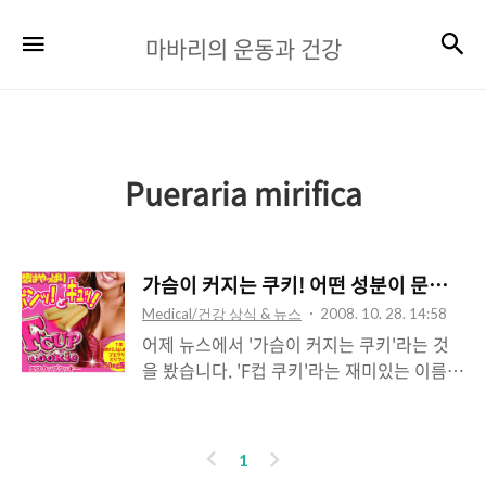
마
검
메뉴
마바리의 운동과 건강
바
리
의
운
Pueraria mirifica
동
과
가슴이 커지는 쿠키! 어떤 성분이 문제일까
건
Medical/건강 상식 & 뉴스
2008. 10. 28. 14:58
강
어제 뉴스에서 '가슴이 커지는 쿠키'라는 것
을 봤습니다. 'F컵 쿠키'라는 재미있는 이름을
가지고 있는 과자인데, 검색을 해보니까 꽤
유명한 제품인 것 같습니다. 식약청에서 단속
을 해서 불법으로 유통되는 제품을 대거 수거
이
다
1
를 한 모양입니다. F컵 쿠키에 들어있는 주성