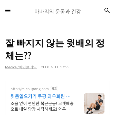
마
검
메뉴
마바리의 운동과 건강
바
리
의
잘 빠지지 않는 윗배의 정
운
동
체는??
과
Medical/비만클리닉
2008. 6. 11. 17:55
건
강
http://m.coupang.com
광고
윗몸일으키기 쿠팡 와우회원 무
료배송
소음 없이 편안한 복근운동! 로켓배송
으로 내일 당장 시작하세요! 와우회원
무료배송, 30일 반품! 복근운동 기구