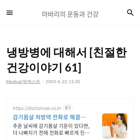
마
검
메뉴
마바리의 운동과 건강
바
리
의
냉방병에 대해서 [친절한
운
동
건강이야기 61]
과
Medical/팟캐스트
2010. 6. 23. 11:30
건
강
https://doctornow.co.kr
광고
감기몸살 처방약 전화로 해결
365일 24시간 진료가능
추운 날씨에 감기몸살 기운이 있다면,
더 나빠지기 전에 전화로 빠르게 진료
받아요!