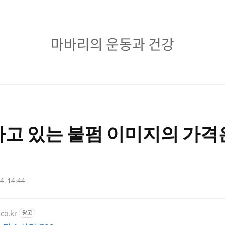
마
마바리의 운동과 건강
바
리
의
운
고 있는 불펌 이미지의 가격
동
과
건
24. 14:44
강
co.kr
광고