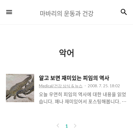
마
검
메뉴
마바리의 운동과 건강
바
리
의
운
악어
동
과
알고 보면 재미있는 피임의 역사
건
Medical/건강 상식 & 뉴스
2008. 7. 25. 18:02
강
오늘 우연히 피임의 역사에 대한 내용을 읽었
습니다. 꽤나 재미있어서 포스팅해봅니다. 인
류는 섹스와 임신을 분리하려고 오래 전부터
많은 노력을 한 것 같습니다. 가장 오래된 자
료로는 BC 1850년대에 이집트 사람들이 정
이
다
1
자를 죽이기 위해서 노력을 했다고 합니다.