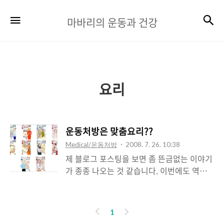
마
검
메뉴
마바리의 운동과 건강
바
리
의
운
요리
동
과
운동처방은 맞춤요리??
건
Medical/운동처방
2008. 7. 26. 10:38
강
제 블로그 포스팅을 보면 좀 뜬금없는 이야기
가 종종 나오는 것 같습니다. 이번에도 역시
운동처방에 음식이야기가 나와버렸습니
다...^^ '자연스럽게 남편을 죽이는(?) 방법'이
라는 글을 포스팅하면서 언급한 만화가 있습
이
다
1
니다. 서울문화사에서 나온 '맛있는 관계'라