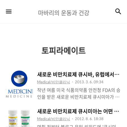
마
검
메뉴
마바리의 운동과 건강
바
리
의
운
토피라메이트
동
과
새로운 비만치료제 큐시바, 유럽에서는 사
건
Medical/비만클리닉
2013. 3. 6. 09:34
강
작년 여름 미국 식품의약품 안전청 FDA의 승
인을 받은 새로운 비만치료제 큐시미아가 유
럽에서는 사용할 수 없을 것 같습니다. 유럽
의 의약품 승인을 담당하고 있는 European
새로운 비만치료제 큐시미아는 어떤 약일까
Medicines Agency(EMA) 펜터민과 토피라
Medical/비만클리닉
2012. 8. 6. 18:38
메이트라는 두 약품의 혼합제제인 큐시바
며칠 전부터 블로그 유입 키워드에 '큐시미