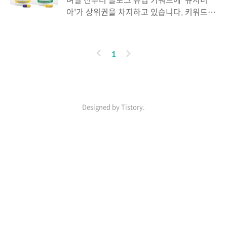
(Qsiva) - 미국 제품명은 '큐시미아'-의 사용
아'가 상위권을 차지하고 있습니다. 키워드
승인을 거부했습니다. EMA는 큐시바의 성분
중에는 '큐시미아 부작용'도 있는데, 요즘 큐
인 펜터민이 단기적으로는 심장 박동을 빠르
시미아에 관한 정보를 원하는 분들이 늘어나
게 하는 효과가 있고, 장기적으로 심장에 어
고 있는 것 같아서, 미루고 있던 포스팅을 합
이
다
1
떤 영향을 미칠지 모른다는 것과 토피라메이
니다. 미국 FDA는 오랜 논의와 재심의 끝에
전
음
트 장기 복용이 인지 기능과 심리 상태에 어
새로운 비만치료제 '큐시미아'를 승인했습니
떤 영향을 미칠지 모르기 때문에 승인을 거부
다. 새로운 비만치료제는 미국에서 승인받은
했다고 합니다. 게다가 큐시바의 사용이 승인
것이라서 우리나라에서 판매되려면 어느 정
되면 큐시바의 사용대상자인 비만한 사람들
인기포스트
Designed by Tistory.
도 시간이 필요할 것 같습니다. 하지만 '큐시
만 복용하지 않고 비만 문제가 없는 정상 체
미아'에 들어가는 두 가지 성분은 각각 국내
중의 사람들..
에서 유통되고 있어서 큐시미아에 포함된 성
분인 '펜터민'과 '토피라메이트'를 따로 복용
ABOUT
LINK
ADMIN
하는 것은 가능합니다. 큐시미아는 기존에 사
ME
용하던 식욕억제제 펜터민과 뇌전증 치료제
admin
Korean
토피라메이트를 혼합한 약으로 기존에 처방
운
Healthlog
하던 펜터민의 용량은 절반으로 ..
글
동
닥
쓰
과 
블
기
건
Wikipedia