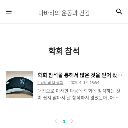
마
검
메뉴
마바리의 운동과 건강
바
리
의
운
학회 참석
동
과
학회 참석을 통해서 많은 것을 얻어 왔습니
건
Etc/마바리 생각
2009. 4. 13. 15:54
강
대전으로 이사한 다음에 학회에 참석하는 것
이 쉽지 않아서 잘 참석하지 않았는데, 어제
대한비만학회를 참석했습니다. 나름대로, 저
널도 뒤지고, 문헌 검색도 하면서 살아가고
있는데, 학회에 참석하니까 잘 모르고 있던
이
다
1
내용들을 많이 가르쳐주더군요. 노교수님들