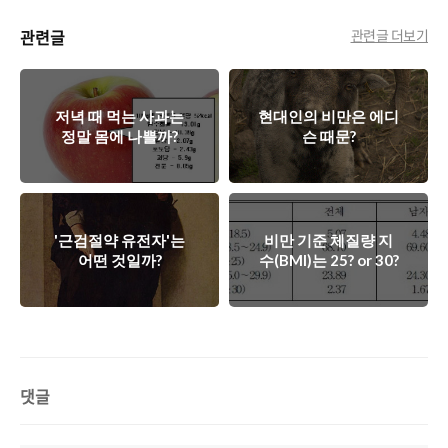
관련글
관련글 더보기
저녁 때 먹는 사과는
현대인의 비만은 에디
정말 몸에 나쁠까?
슨 때문?
'근검절약 유전자'는
비만 기준 체질량 지
어떤 것일까?
수(BMI)는 25? or 30?
댓글