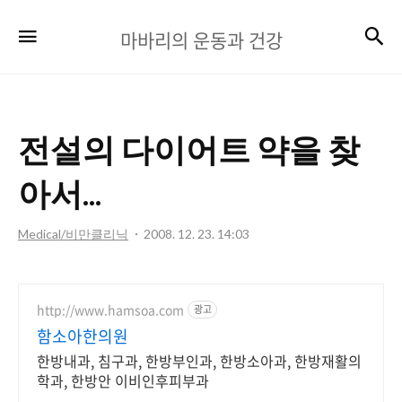
마
검
메뉴
마바리의 운동과 건강
바
리
의
전설의 다이어트 약을 찾
운
동
아서...
과
Medical/비만클리닉
2008. 12. 23. 14:03
건
강
http://www.hamsoa.com
광고
함소아한의원
한방내과, 침구과, 한방부인과, 한방소아과, 한방재활의
학과, 한방안 이비인후피부과