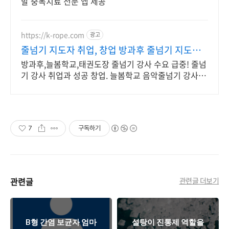
발 중독치료 전문 앱 제공
https://k-rope.com
광고
줄넘기 지도자 취업, 창업 방과후 줄넘기 지도자
양성
방과후,늘봄학교,태권도장 줄넘기 강사 수요 급중! 줄넘
기 강사 취업과 성공 창업. 늘봄학교 음악줄넘기 강사 자
격 연수. 지도자 자격증 취득. 강사 활동을 시작하세요
7
구독하기
관련글
관련글 더보기
B형 간염 보균자 엄마
설탕이 진통제 역할을