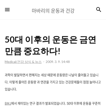
마
검
메뉴
마바리의 운동과 건강
바
리
의
50대 이후의 운동은 금연
운
동
만큼 중요하다!
과
Medical/건강 상식 & 뉴스
2009. 3. 9. 14:48
건
강
과학이 발달하면서 편해지는 세상 때문에 운동량은 나날이 줄어들고 있습니
다. 이렇게 줄어든 운동량 과 연관을 가지고 있는 건강문제들이 점점 늘어나고
있습니다.
BMJ
에서 재미있는 연구 결과가 발표되었습니다. 50대 이후에 운동을 꾸준히