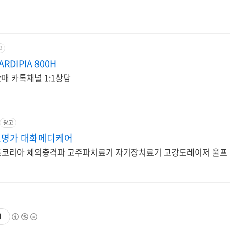
고
RDIPIA 800H
심전도 병원의료장비 판매 카톡채널 1:1상담
광고
료명가 대화메디케어
트코리아 체외충격파 고주파치료기 자기장치료기 고강도레이저 울프
기