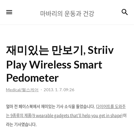
마
검
메뉴
마바리의 운동과 건강
바
리
의
재미있는 만보기, Striiv
운
동
Play Wireless Smart
과
Pedometer
건
Medical/헬스케어
2013. 1. 7. 09:26
강
얼마 전 페이스북에서 재미있는 기사 소식을 들었습니다.
다이어트를 도와주
는 9종류의 제품(9 wearable gadgets that’ll help you get in shape)
이
라는 기사였습니다.