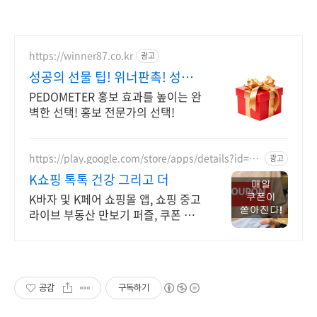
https://winner87.co.kr
광고
성공의 선물 팁! 위너판촉! 성공
을 담다. 판촉의시작!
PEDOMETER 홍보 효과를 높이는 완
벽한 선택! 홍보 전문가의 선택!
https://play.google.com/store/apps/details?id=k
광고
mt.webrtc.unicalle
K쇼핑 톡톡 건강 그리고 더
K바자 및 K페어 쇼핑몰 앱, 쇼핑 중고
라이브 부동산 만보기 퍼즐, 쿠폰 천
국.
공감
구독하기