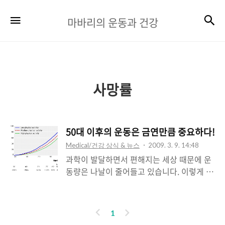
마
검
메뉴
마바리의 운동과 건강
바
리
의
운
사망률
동
과
50대 이후의 운동은 금연만큼 중요하다!
건
Medical/건강 상식 & 뉴스
2009. 3. 9. 14:48
강
과학이 발달하면서 편해지는 세상 때문에 운
동량은 나날이 줄어들고 있습니다. 이렇게 줄
어든 운동량 과 연관을 가지고 있는 건강문제
들이 점점 늘어나고 있습니다. BMJ에서 재미
있는 연구 결과가 발표되었습니다. 50대 이후
이
다
1
에 운동을 꾸준히 해준 사람들이 운동을 적게