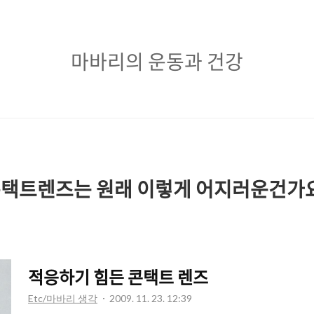
마
마바리의 운동과 건강
바
리
의
운
동
택트렌즈는 원래 이렇게 어지러운건가
과
건
강
적응하기 힘든 콘택트 렌즈
Etc/마바리 생각
2009. 11. 23. 12:39