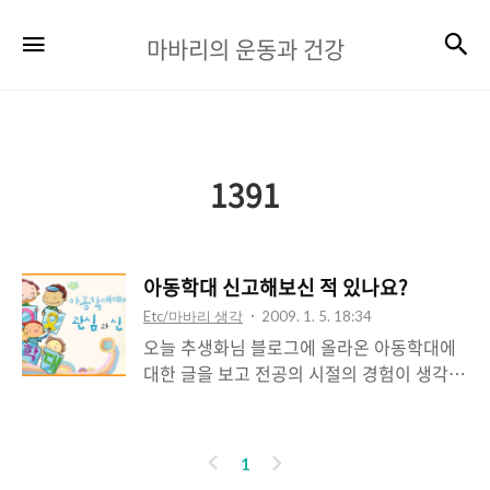
마
검
메뉴
마바리의 운동과 건강
바
리
의
운
1391
동
과
아동학대 신고해보신 적 있나요?
건
Etc/마바리 생각
2009. 1. 5. 18:34
강
오늘 추생화님 블로그에 올라온 아동학대에
대한 글을 보고 전공의 시절의 경험이 생각나
서 포스팅합니다. 레지던트 2년차 때 였습니
다. 지방공사 의료원 파견기간 중의 일이었습
니다. 일요일에 응급실 근무를 하러 출근을
이
다
1
했는데, 8세 남자 아이 하나가 노숙을 하다가