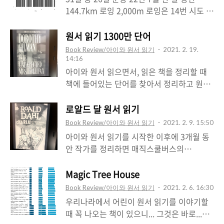
관 새클러 윙 (덴두르 신전 전시)루브르 박물
144.7km 로잉 2,000m 로잉은 14번 시도 ~
관 동양 고대학 부서 (새클러 윙)스미스소니
7:40 이내 기록이 1번 7:40 ~ 7:50 사이 기록
언 박물관 아서 M. 새클러 갤러리하버드 대학
이 5번 7:50 ~ 8:00 사이 기록이 8번
원서 읽기 1300만 단어
교 아서 M. 새클러 박물관 (1000만 달러 이상
Book Review/아이와 원서 읽기
2021. 2. 19.
기부)영국 왕립 예술 아카데미교육 기관옥스
14:16
퍼드 대학교 새클러 도서관프린스턴 대학교
아이와 원서 읽으면서, 읽은 책을 정리할 때
새클러 과학관컬럼비아 대학교 (아서 새클러
책에 들어있는 단어를 찾아서 정리하고 원서
의 다수 기부)의학 연구 록펠러 대학교 새클
를 읽으면서 접한 단어 수를 누적하고 있습니
러 센터 for 생물의학 연구 예일 대학교 새클
다. 작년 4월에 누적 1200만 단어가 되었는
로알드 달 원서 읽기
러 연구소기타미국 자연사 박물관 새클러 교
데, 10개월 만에 100만 단어를 누적해서 총
Book Review/아이와 원서 읽기
2021. 2. 9. 15:50
육 실험실..
1300만 단어가 되었습니다. 원서 읽기가 익
아이와 원서 읽기를 시작한 이후에 3개월 동
숙해지고, 흥미진진한 책을 읽어서 막 속도가
안 작가를 정리하면 매직스쿨버스의
붙었을 때에는 4개월에 100만 단어를 누적했
Joanna Cole, 엽기과학자 프레니의 Jim
는데, 책의 난이도가 높아지면서는 6개월에
Benton, Magic Tree House의 Mary Pope
Magic Tree House
100만 단어 누적으로 느려지게 되었고... 이
Osborne, 행복한 왕자의 오스카 와일드, 오
Book Review/아이와 원서 읽기
2021. 2. 6. 16:30
제는 아이가 중학생이 되어서 매일 책 읽기는
즈의 마법사 L. Frank Baum, 찰리와 초콜릿
우리나라에서 어린이 원서 읽기를 이야기할
쉽지 않았고, 주 5회를 목표로 꾸준히 읽어나
공장의 Roald Dahl 시간이 지나서 이렇게 6
때 꼭 나오는 책이 있으니... 그것은 바로...
가고 있습니다. 그렇게 읽는 시간이 줄어서
명의 작가 책을 돌아보면, 로알드 달의 책은