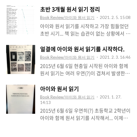
Magic Tree House! '마법의 시간 여행'이라
그런가 100만 단어 쌓는데, 거의 10개월이
영어가 많이 익숙해진 다음에 보는 것이 좋지
는 제목으로 번역본이 나오고 있지만... 원서
초반 3개월 원서 읽기 정리
걸리네요. 2020. 4. 20 2020. 4. 26 A Tale
않을까 싶은 생각이... 로알드 달의 책은 나름
도 번역본 못지않은 인기를 누리고 있다.
of Magic 11..
Book Review/아이와 원서 읽기
2021. 2. 5. 15:08
위트가 있어서 재미가 있지만, 상당히 엽기적
Magic Tree House 1권은 외국도서종합
아이와 원서 읽기를 시작하고 가장 힘들었던
인 내용 전개가 나와서 영어에 익숙하지 않으
136위를 자랑하는 베스트셀러! 번역본인 마
초반 시기... 책 읽는 습관이 없는 상황에서 매
면 그 책에서 기술하는 상황이 잘 머릿속에서
법의 시간 여행 1권의 판매지수가 22,554 /
일 규칙적으로 책 읽기를 시도하는 것이 얼마
안 그려지는 단점이 있다. 이 부분은 영어가
원서의 판매지수가 22,131로 거의 차이가 나
나 힘든 것인지 깨닫게 된 3개월...=.=; 일단
얼결에 아이와 원서 읽기를 시작하다.
모국어가 아닌 사람에게 어쩔 수 없는 부분인
지 않는 수준이니까... 원서의 판매량이 엄청
시작했으니 무조건 3개월은 버텨보자는 마음
데, 배경을 ..
Book Review/아이와 원서 읽기
2021. 2. 3. 16:46
난 수준이라는 것을 알 수 있다. 뭐... 여기에
으로 버텨낸 시기 집에 있던 '신비한 스쿨버
2015년 6월 6일 현충일 시작된 아이와 함께
나도 한 몫해서... 아이와 원서 읽기를 시작하
스' 시리즈와 '괴짜 과학자 프래니' 시리즈로
원서 읽기는 여러 우연(?)이 겹쳐서 발생한 일
고 2주 좀 지나서 이 시리즈를 읽기 시작함
일단 시작했으나... '신비한 스쿨버스'는 재미
이었다. 원서 읽기를 하게 된 여러 요인을 열
2015-6-23 1권 DinasuDinosaurs Before
없는 과학 이야기라서 집에 있던 책만 다 보
거하면.. 영어학원에 다니는 아이의 AR 성적
아이와 원서 읽기
Dark을 시작해서, 2016-1-2 4..
고 더 이상 읽지는 않고... 프래니는 좀 재미있
이 제자리를 맴돌다 슬슬 내려가는 양상을 보
Book Review/아이와 원서 읽기
2021. 1. 27.
어 하는 듯 했으나... '신비한 스쿨버스'보다
였다. 아마존에서 Alexa device를 처음 출시
14:13
재미있는 수준이었을 뿐이고... 재미있다고
하면서 출시 기념으로 $199짜리를 몇몇 회원
2015년 6월 6일 우연히(?) 초등학교 2학년이
할 수는 없는 상태... 그래서 애들이 좋아할만
한정으로 $99에 판매했는데, 운 좋게 초대장
아이와 함께 원서 읽기를 시작해서... 이제는
한 원서가 없을까 고민하다... 가장 많이 본다
을 수령해서 $99에 구매할 수 있었다. 하지
중학교 2학년이 되어가는 시점까지 계속 이
는 '찰리와 초콜릿 공장', '마틸다'로 유명한
만... 영어만 알아듣는 인공지능 스피커를 잘
어지고 있는 아이와 원서 읽기 ​아마존 이북
로알드 달(Roald Da..