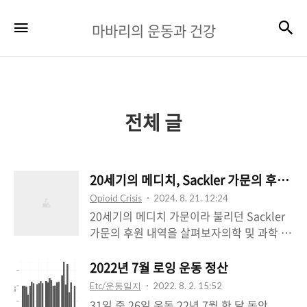
마
검
메뉴
마바리의 운동과 건강
바
리
의
운
전체 글
동
과
20세기의 메디치, Sackler 가문의 후원 내
건
Opioid Crisis
2024. 8. 21. 12:24
강
20세기의 메디치 가문이라 불리던 Sackler
가문의 후원 내역을 살펴보자의학 및 과학 분
야텔아비브 대학교 새클러 의과대학 (300만
달러 기부)투프츠 대학교 새클러 보건 커뮤니
2022년 7월 로잉 운동 정산
케이션 센터클라크 대학교 아서 M. 새클러 과
Etc/운동일지
2022. 8. 2. 15:52
학 센터예술 및 문화 분야메트로폴리탄 미술
31일 중 26일 운동 22년 7월 한 달 동안