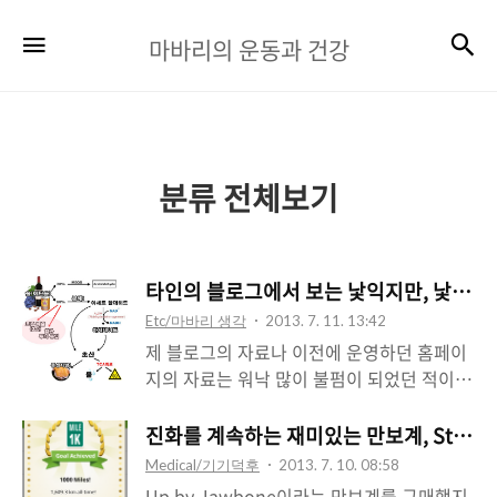
마
검
메뉴
마바리의 운동과 건강
바
리
의
운
분류 전체보기
동
과
타인의 블로그에서 보는 낯익지만, 낯선 
건
Etc/마바리 생각
2013. 7. 11. 13:42
강
제 블로그의 자료나 이전에 운영하던 홈페이
지의 자료는 워낙 많이 불펌이 되었던 적이
있어서 꽤 익숙하다고 생각했습니다만, 묘하
게 바뀐 자료를 접하는 것은 새로운 경험이네
진화를 계속하는 재미있는 만보계, Striiv P
요...-.-; 요즘 책도 출간하시고, 트위터에서도
Medical/기기덕후
2013. 7. 10. 08:58
활발히 활동하시는 코치D님의 블로그를 방문
Up by Jawbone이라는 만보계를 구매했지