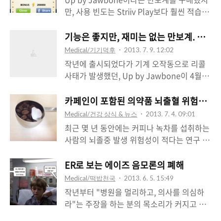
해서 올라온 글을 보는 중에 낯익은 듯하면서
만, 사용 빈도는 Striiv Play보다 훨씬 적습니
도 낯선 자료를 접했습니다. 술(알코올-에탄
다. Striiv Play는 바지 주머니 옆에 걸쳐서 사
올)의 분해 과정을 나타내는 그림입니다. 이
용하는데, 주머니에서 물건을 꺼낼 때 떨어지
기능은 좋지만, 재미는 없는 만보계. Up by 
자료와 비슷한 그림이 제 블로그에도 올라와
거나... 버스에서 내릴 때 놓고 저도 모르게 빠
Medical/기기덕후
2013. 7. 9. 12:02
있습니다.(이전에 운영하던 홈페이지에도 올
져서 놓고 내릴 뻔했던 것을 주위 분이 알려
작년에 출시되었다가 기계 오작동으로 리콜
렸던 기억이 있습니다.) 이해하기 쉽게 그림
주셔서 잊어버리지 않았던 적도 있습니다. 6
사태가 발생했던, Up by Jawbone이 4월에
이 추가되었고, 몇몇 문구가 한글로 바뀌었습
개월 동안 Striiv Play 착용하면서 1,600km
출시되었습니다. 페이스북 친구분의 뽐뿌로
니다. 안타깝게도 Acetyl CoA는 "초산"이라
넘게 걷고, 10만 kcal가 넘는 열량을 소비했
잠시 들썩했는데, 국내 재고가 순식간에 사라
카페인이 포함된 의약품 뇌출혈 위험성 높
고 번역되었는데, 초산은 Acetic acid입니
다고 나옵니다. 어떻게 보면 Up by
지는 바람에 저도 그냥 넘어가려고 했지만...
다...-.-; 중간에 있는 Acetate를 초산염이..
Medical/건강 상식 & 뉴스
2013. 7. 4. 09:01
Jawbone보다 좀 더 불편한 편이지만, 6개
활동량을 정확히 측정하고 휴식까지 측정해
최근 몇 년 동안에는 커피나 녹차를 섭취하는
월 동안 꾸준히 착용하게 되는 이유는 뭘까
서 분석해준다는 광고 문구를 이기지 못하고,
사람의 뇌졸중 발생 위험성이 적다는 연구 결
요? Striiv Play라는 만보계 기계보다는
아마존을 통해서 구매하게 되어 5월 중순에
과가 많이 발표되었는데요. 카페인이 포함된
Striiv에서 제공하는 어플이 매력적이기 때문
Up by Jawbone을 받았습니다. 사이즈는
의약품을 복용하면 뇌출혈 위험성이 커질 수
ER로 보는 에이즈 음모론의 폐해
에 계속 사용하는 것 같습니다. 7/8까지 6개
large로 구매했는데, 제가 기존에 착용하던
있다는 연구 결과가 발표되었습니다. 이 연구
월 동..
Medical/떡밥천국
2013. 6. 5. 15:49
Striiv Play와 크기를 비교하면 아래와 같습
는 국내에서 진행된 연구인데요. 연구진은 뇌
작년부터 "병원을 멀리하고, 의사를 의심하
니다. Up by Jawbone을 주로 손목에 착용
출혈로 입원한 환자와 뇌출혈이 아닌 다른 질
라"는 주장을 하는 분의 목소리가 커지고 있
하게 되는데, 저는 large size를 구매했어도
병으로 입원한 환자, 뇌출혈이 없고 입원하지
는 것 같습니다. 그분은 다양한 주장을 하고
불편한 편입니다...-.-; 여하튼... Up by