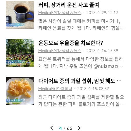
도 않은 사람을 대상으로 최근 2주간 복용한
있는데, 그중에는 에이즈 음모론도 있습니다.
커피, 장거리 운전 사고 줄여
Jawbone은 한 번 충전하면 열흘 동안 배터
의약품을 조사했습니다. 뇌출혈로 입원한 환
이런 음모론은 그분 고유의 주장은 아니고,
리가 지속할 정도..
Medical/건강 상식 & 뉴스
2013. 4. 29. 12:17
자의 5%가 카페인이 포함된 의약품을 복용
한 때 외국에서 유행했던 음모론으로 미국의
많은 사람이 졸릴 때에는 커피를 마시거나,
한 적이 있다고 대답했고, 뇌출혈이 없는 사
유명의학드라마 ER에도 이에 관한 내용이 나
카페인 음료를 찾게 됩니다. 카페인의 힘을
람은 2.3%가 카페인이 포함된 의약품을 복용
옵니다. 12 시즌에서 나오는 부분을 좀 인용
빌려서 졸음을 이겨내는데, 장거리 운전 중에
한 적이 있다고 대답해, 뇌출혈로 입원한 환
하겠습니다. 아이와 함께 응급실을 방문한 엄
커피를 마셔서 졸음을 이겨내는 것에 대해서
운동으로 우울증을 치료한다?
자의 카페인 의약품 복용 빈도가 높았습니다.
마는 아이의 예방접종 여부를 물어보는 질문
는 많은 반대 의견이 있습니다. 카페인이 각
카페인이 포함된 의약품을 복용하는 것은 뇌
Medical/건강 상식 & 뉴스
2013. 4. 16. 15:59
에 백신의 안전성과 효과를 믿지 않는다고 대
성을 촉진하기는 하지만, 졸음을 막아주는 것
출혈의 위험성을 높일 가..
요즘은 트위터를 통해서 다양한 정보를 접하
답합니다. 의사는 예방접종의 효과에 관해서
에는 한계가 있고... 운전을 마친 이후에 잠자
게 됩니다. 지난 주말 즈음에 @nuiamaz(울
이야기하지만, 아이의 엄마는 개인의 선택이
리에 들었을 때 숙면을 방해한다는 이유로 졸
/ Wooll)님이 올린 트윗이 눈길을 끌었습니
라고 단호하게 대답합니다. 의사는 아이의 산
릴 때 커피를 마시고 운전하는 것을 피하라고
다. "우울증 증세가~, 항우울제로 치료한 경
다이어트 중의 과일 섭취, 맘껏 해도 괜찮다
소포화도는 94%로 좀 낮은 수준이고, 폐 소
권합니다. 운전 중에 졸리면 커피를 마시는
우 재발율 38%, 운동으로 치료한 경우 고작
리가 안 좋아서 X-ray로 원인을 알아보고 싶
Medical/비만클리닉
2013. 4. 15. 08:57
대신에 차를 잠시 멈추고, 잠을 잔 후에 운전
8%" http://bit.ly/YzZytP ...건강 관련 기사
어하지만, 아이의 엄..
최근 다이어트 중의 과일 섭취를 제한할 필요
할 것을 권하는데... 현실적으로 불가능한 이
글을 이렇게 무책임하게 뱉아도 되는 건가.
가 없다는 관한 파워 블로거의 포스팅이 올라
야기입니다...-.-; 그래서 어쩔 수 없이 커피를
저런 만연한 오해를 접할 때마다 화나고 안타
오고, 트위터로 전파된 이후로 다이어트 중
마시고 운전하는 것의 효과는 어떤지 알아본
깝다. 링크를 확인해보니 건강 관련 잡지에
과일 섭취에 관한 문의가 좀 있었습니다. 일
연구 결과가 발표되었습니다. 최근에 사고를
기분 전환하는 방법에 관한 기사가 실렸는데,
단 과당과 과일에 관한 사소한(?) 편견을 풀고
낸 장거리 운전자 530명과 최근 1년간 사고
이
다
4
63
마지막 문구가 상당히 인상적입니다. 우울증