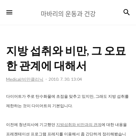
마
검
메뉴
마바리의 운동과 건강
바
리
의
지방 섭취와 비만, 그 오묘
운
동
한 관계에 대해서
과
Medical/비만클리닉
2010. 7. 30. 13:04
건
강
다이어트가 주로 탄수화물에 초점을 맞추고 있지만, 그래도 지방 섭취를
제한하는 것이 다이어트의 기본입니다.
이전에 청년의사에 기고했던
지방섭취와 비만과의 관계
에 대한 내용을
프레젠테이션 프로그램 프레지를 이용해서 좀 간단하게 정리해봤습니