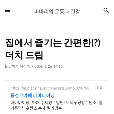
마
검
메뉴
마바리의 운동과 건강
바
리
의
집에서 즐기는 간편한(?)
운
동
더치 드립
과
Etc/커피 이야기
2009. 6. 26. 14:10
건
강
https://m.place.naver.com/restaurant/169670029
광고
8
동성로카페 마마다이닝
마마다이닝! SBS 수제빙수달인! 토끼푸딩빙수원조! 딸
기푸딩빙수원조 수제 딸기빙수